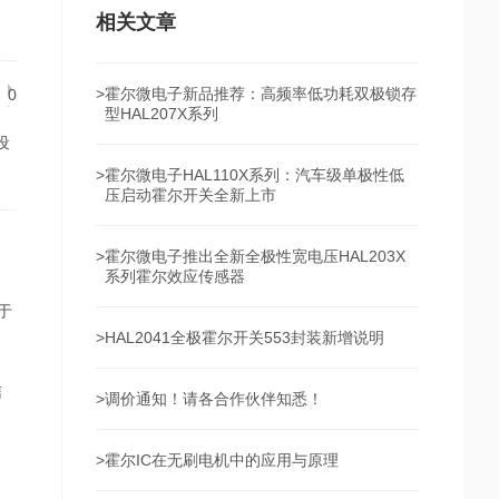
相关文章
>
霍尔微电子新品推荐：高频率低功耗双极锁存
0
型HAL207X系列
设
>
霍尔微电子HAL110X系列：汽车级单极性低
压启动霍尔开关全新上市
>
霍尔微电子推出全新全极性宽电压HAL203X
系列霍尔效应传感器
于
>
HAL2041全极霍尔开关553封装新增说明
信
>
调价通知！请各合作伙伴知悉！
>
霍尔IC在无刷电机中的应用与原理